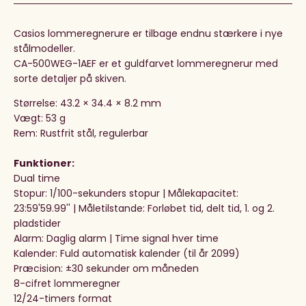
Casios lommeregnerure er tilbage endnu stærkere i nye
stålmodeller.
CA-500WEG-1AEF er et guldfarvet lommeregnerur med
sorte detaljer på skiven.
Størrelse:
43.2 × 34.4 × 8.2 mm
Vægt: 53 g
Rem: Rustfrit stål, regulerbar
Funktioner:
Dual time
Stopur: 1/100-sekunders stopur | Målekapacitet:
23:59'59.99'' | Måletilstande: Forløbet tid, delt tid, 1. og 2.
pladstider
Alarm: Daglig alarm | Time signal hver time
Kalender: Fuld automatisk kalender (til år 2099)
Præcision: ±30 sekunder om måneden
8-cifret lommeregner
12/24-timers format